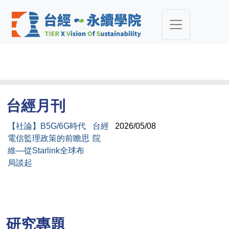
台經月刊
【社論】B5G/6G時代
台經
2026/05/08
電信監理政策的前瞻思
院
維―從Starlink全球布
局談起
研究專題