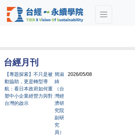
台經月刊
【專題探索】不只是被
簡淑
2026/05/08
動協助，更是轉型導
綺
航：看日本政府如何重
（台
塑中小企業經營力與對
灣經
台灣的啟示
濟研
究院
副研
究
員）