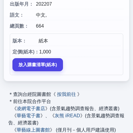
出版年月：
202207
語文：
中文,
總頁數：
664
版本：
紙本
定價(紙本)：
1,000
＊查詢台經院圖書館《
按我前往
》
＊前往本院合作平台
《
凌網電子書店
》(含景氣趨勢調查報告、經濟叢書)
《
華藝電子書
》、《
灰熊 iREAD
》(含景氣趨勢調查報
告、經濟叢書)
《
華藝線上圖書館
》 (僅月刊－個人用戶建議使用)