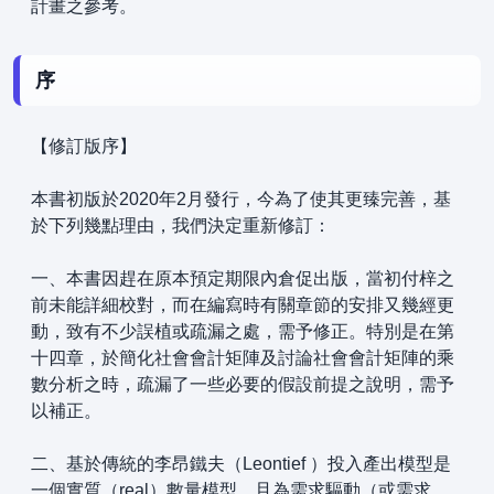
計畫之參考。
序
【修訂版序】
本書初版於2020年2月發行，今為了使其更臻完善，基
於下列幾點理由，我們決定重新修訂：
一、本書因趕在原本預定期限內倉促出版，當初付梓之
前未能詳細校對，而在編寫時有關章節的安排又幾經更
動，致有不少誤植或疏漏之處，需予修正。特別是在第
十四章，於簡化社會會計矩陣及討論社會會計矩陣的乘
數分析之時，疏漏了一些必要的假設前提之說明，需予
以補正。
二、基於傳統的李昂鐵夫（Leontief ）投入產出模型是
一個實質（real）數量模型，且為需求驅動（或需求