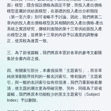
面）模型，隱含假設價格為固定不變，而投入產出價格
模型是屬於供給面模型，在基礎的投入產出分析階段
（第一至六章）則可省略不予討論。因此，我們將第二
章內的投入產出價格模型及其相關的投入產出價格-產出
系統之實證研究，挪移到進階的第十三章供給面投入產
出模型之後，並將第十三章的內容予以適度的調整修
正，使其較為連貫一致。
三、為了節省篇幅，我們將原本置於各章的參考文獻匯
集於全書內容之後。
四、有關索引部分，本書係採用「主題索引」，而非單
純依筆劃順序排列的一般名詞索引。惟初版的「主題索
引」與一般的名詞索引似有些混淆，我們乃重新檢索釐
清，使主題的層次更為明確完整。另外，同樣為了節省
篇幅，我們將原本功能較少的英文主題索引（Subject
Index）予以刪除。